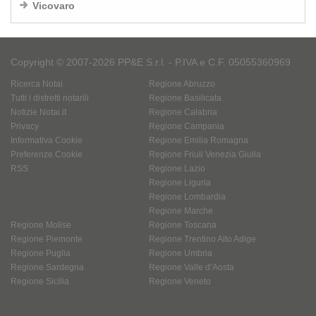
Vicovaro
Copyright © 2007-2026 PP&E S.r.l. - P.IVA e C.F. 05055360969
Ricerca Notai
Regione Abruzzo
Tutti i distretti notarili
Regione Basilicata
Notizie Notai.it
Regione Calabria
Privacy
Regione Campania
Informativa Cookie
Regione Emilia Romagna
Preferenze Cookie
Regione Friuli Venezia Giulia
RSS
Regione Lazio
Regione Liguria
Regione Lombardia
Regione Marche
Regione Molise
Regione Toscana
Regione Piemonte
Regione Trentino Alto Adige
Regione Puglia
Regione Umbria
Regione Sardegna
Regione Valle d’Aosta
Regione Sicilia
Regione Veneto