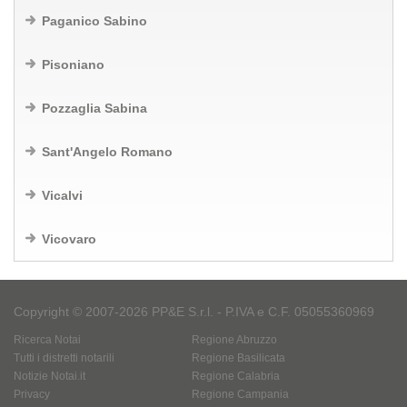
Paganico Sabino
Pisoniano
Pozzaglia Sabina
Sant'Angelo Romano
Vicalvi
Vicovaro
Copyright © 2007-2026 PP&E S.r.l. - P.IVA e C.F. 05055360969
Ricerca Notai
Regione Abruzzo
Tutti i distretti notarili
Regione Basilicata
Notizie Notai.it
Regione Calabria
Privacy
Regione Campania