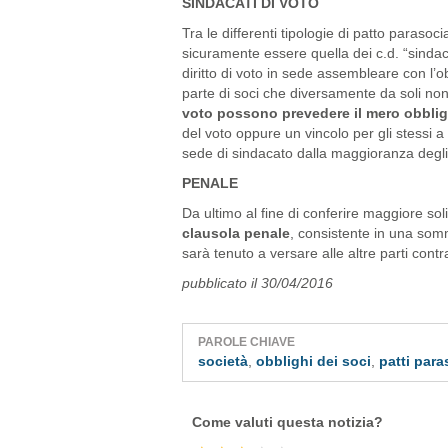
SINDACATI DI VOTO
Tra le differenti tipologie di patto parasocia
sicuramente essere quella dei c.d. “sindac
diritto di voto in sede assembleare con l’
parte di soci che diversamente da soli no
voto possono prevedere il mero obblig
del voto oppure un vincolo per gli stessi
sede di sindacato dalla maggioranza degli 
PENALE
Da ultimo al fine di conferire maggiore sol
clausola penale
, consistente in una somm
sarà tenuto a versare alle altre parti contr
pubblicato il 30/04/2016
PAROLE CHIAVE
società
,
obblighi dei soci
,
patti para
Come valuti questa notizia?