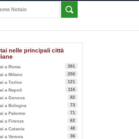
tai nelle principali città
aliane
391
ai a Roma
250
ai a Milano
121
ai a Torino
116
ai a Napoli
82
ai a Genova
73
ai a Bologna
71
ai a Palermo
62
ai a Firenze
48
ai a Catania
36
ai a Verona