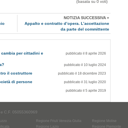
(basata su 0 voti)
NOTIZIA SUCCESSIVA »
cio
Appalto e contratto d’opera. L’accettazione
da parte del committente
 cambia per cittadini e
pubblicato il 8 aprile 2026
ia?
pubblicato il 10 luglio 2024
tro il costruttore
pubblicato il 18 dicembre 2023
società di persone
pubblicato il 31 luglio 2020
pubblicato il 5 aprile 2019
A e C.F. 05055360969
uzzo
Regione Friuli Venezia Giulia
Regione Molise
licata
Regione Lazio
Regione Piemonte