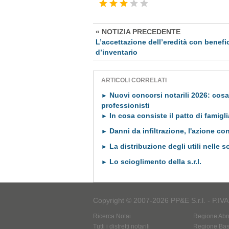
« NOTIZIA PRECEDENTE
L’accettazione dell’eredità con benefi
d’inventario
ARTICOLI CORRELATI
Nuovi concorsi notarili 2026: cosa
►
professionisti
In cosa consiste il patto di famigl
►
Danni da infiltrazione, l'azione con
►
La distribuzione degli utili nelle 
►
Lo scioglimento della s.r.l.
►
Copyright © 2007-2026 PP&E S.r.l. - P.IV
Ricerca Notai
Regione Abr
Tutti i distretti notarili
Regione Basi