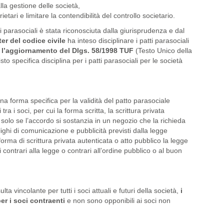
la gestione delle società,
ietari e limitare la contendibilità del controllo societario.
tti parasociali è stata riconosciuta dalla giurisprudenza e dal
ter del codice civile
ha inteso disciplinare i patti parasociali
n
l’aggiornamento del Dlgs. 58/1998 TUF
(Testo Unico della
sto specifica disciplina per i patti parasociali per le società
a forma specifica per la validità del patto parasociale
 tra i soci, per cui la forma scritta, la scrittura privata
i solo se l’accordo si sostanzia in un negozio che la richieda
ghi di comunicazione e pubblicità previsti dalla legge
 forma di scrittura privata autenticata o atto pubblico la legge
i contrari alla legge o contrari all’ordine pubblico o al buon
ta vincolante per tutti i soci attuali e futuri della società,
i
per i soci contraenti
e non sono opponibili ai soci non