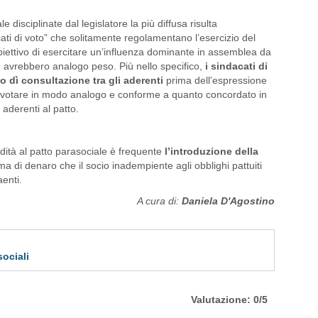
le disciplinate dal legislatore la più diffusa risulta
ati di voto” che solitamente regolamentano l’esercizio del
obiettivo di esercitare un’influenza dominante in assemblea da
n avrebbero analogo peso. Più nello specifico,
i sindacati di
o dì consultazione
tra gli aderenti
prima dell’espressione
 a votare in modo analogo e conforme a quanto concordato in
aderenti al patto.
idità al patto parasociale è frequente
l’introduzione della
a di denaro che il socio inadempiente agli obblighi pattuiti
aenti.
A cura di:
Daniela D'Agostino
sociali
Valutazione: 0/5