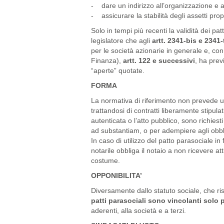
- dare un indirizzo all’organizzazione e al
- assicurare la stabilità degli assetti propr
Solo in tempi più recenti la validità dei pa
legislatore che agli
artt. 2341-bis e 2341-
per le società azionarie in generale e, co
Finanza),
artt. 122 e successivi
, ha previ
“aperte” quotate.
FORMA
La normativa di riferimento non prevede un
trattandosi di contratti liberamente stipulati
autenticata o l’atto pubblico, sono richiest
ad substantiam, o per adempiere agli obbli
In caso di utilizzo del patto parasociale in
notarile obbliga il notaio a non ricevere att
costume.
OPPONIBILITA’
Diversamente dallo statuto sociale, che risul
patti parasociali sono vincolanti solo 
aderenti, alla società e a terzi.