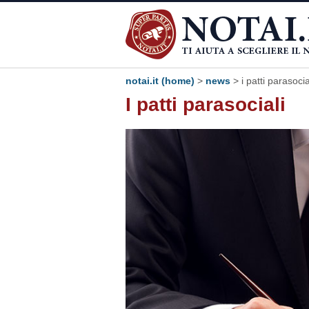
notai.it (home)
>
news
> i patti parasocia
I patti parasociali