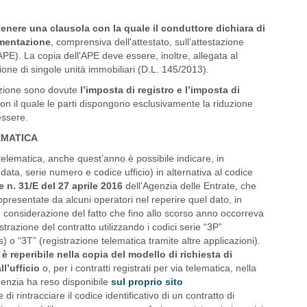
nere una clausola con la quale il conduttore dichiara di
umentazione
, comprensiva dell'attestato, sull’attestazione
(APE). La copia dell'APE deve essere, inoltre, allegata al
zione di singole unità immobiliari (D.L. 145/2013).
cazione sono dovute
l’imposta di registro e l’imposta di
con il quale le parti dispongono esclusivamente la riduzione
essere.
EMATICA
ia telematica, anche quest’anno è possibile indicare, in
(data, serie numero e codice ufficio) in alternativa al codice
 n. 31/E del 27 aprile 2016
dell'Agenzia delle Entrate, che
appresentate da alcuni operatori nel reperire quel dato, in
 in considerazione del fatto che fino allo scorso anno occorreva
strazione del contratto utilizzando i codici serie “3P”
is) o “3T” (registrazione telematica tramite altre applicazioni).
è reperibile nella copia del modello di richiesta di
ll’ufficio
o, per i contratti registrati per via telematica, nella
Agenzia ha reso disponibile
sul proprio sito
i rintracciare il codice identificativo di un contratto di