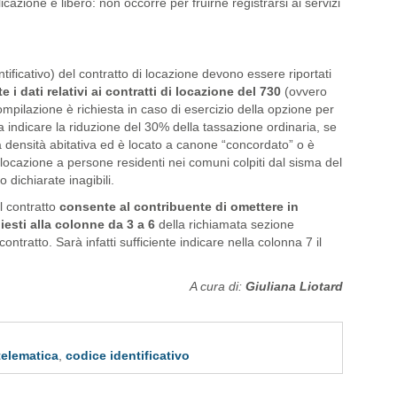
icazione è libero: non occorre per fruirne registrarsi ai servizi
entificativo) del contratto di locazione devono essere riportati
 i dati relativi ai contratti di locazione del 730
(ovvero
mpilazione è richiesta in caso di esercizio della opzione per
a indicare la riduzione del 30% della tassazione ordinaria, se
ta densità abitativa ed è locato a canone “concordato” o è
 locazione a persone residenti nei comuni colpiti dal sisma del
o dichiarate inagibili.
l contratto
consente al contribuente di omettere in
iesti alla colonne da 3 a 6
della richiamata sezione
contratto. Sarà infatti sufficiente indicare nella colonna 7 il
A cura di:
Giuliana Liotard
telematica
,
codice identificativo