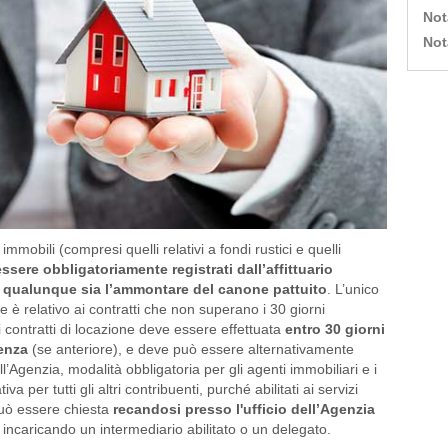
Not
Not
i immobili (compresi quelli relativi a fondi rustici e quelli
sere obbligatoriamente registrati dall’affittuario
)
qualunque sia l’ammontare del canone pattuito
. L’unico
ne è relativo ai contratti che non superano i 30 giorni
i contratti di locazione deve essere effettuata
entro 30 giorni
renza
(se anteriore), e deve può essere alternativamente
ell’Agenzia, modalità obbligatoria per gli agenti immobiliari e i
 per tutti gli altri contribuenti, purché abilitati ai servizi
 può essere chiesta
recandosi presso l'ufficio dell’Agenzia
incaricando un intermediario abilitato o un delegato.