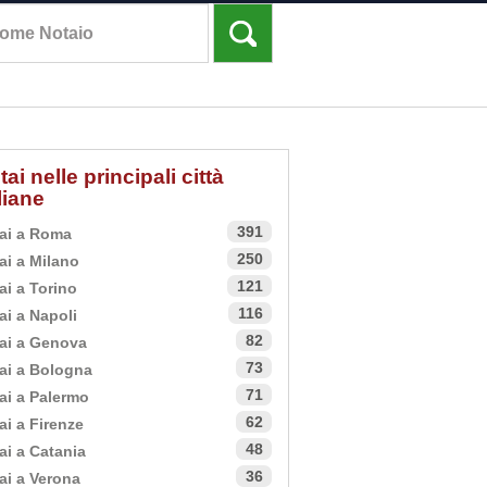
tai nelle principali città
aliane
391
ai a Roma
250
ai a Milano
121
ai a Torino
116
ai a Napoli
82
ai a Genova
73
ai a Bologna
71
ai a Palermo
62
ai a Firenze
48
ai a Catania
36
ai a Verona