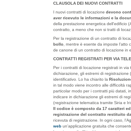
CLAUSOLA DEI NUOVI CONTRATTI
I nuovi contratti di locazione
devono conte
aver ricevuto le informazioni e la doc
della prestazione energetica dell'edificio 
contratto, a meno che non si tratti di loca
Per la registrazione di un contratto di lo
bollo
, mentre è esente da imposte l'atto 
de canone di un contratto di locazione in 
CONTRATTI REGISTRATI PER VIA TEL
Per i contratti di locazione registrati in v
dichiarazione, gli estremi di registrazione 
identificativo. Lo ha chiarito la
Risoluzione
in tal modo viene incontro alle difficoltà r
particolar modo per i contratti più datati,
indicare in dichiarazione gli estremi di regi
(registrazione telematica tramite Siria e Ir
Il codice è composto da 17 caratteri ed 
registrazione del contratto restituito da
ricevuta di registrazione. In ogni caso, l’
web
un’applicazione gratuita che consente d