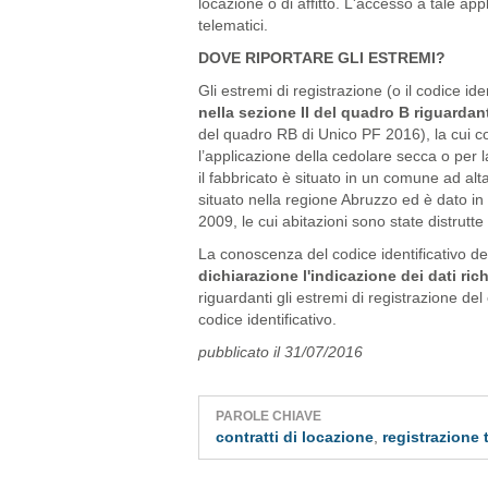
locazione o di affitto. L'accesso a tale appl
telematici.
DOVE RIPORTARE GLI ESTREMI?
Gli estremi di registrazione (o il codice id
nella sezione II del quadro B riguardante
del quadro RB di Unico PF 2016), la cui co
l’applicazione della cedolare secca o per l
il fabbricato è situato in un comune ad al
situato nella regione Abruzzo ed è dato in
2009, le cui abitazioni sono state distrutte 
La conoscenza del codice identificativo de
dichiarazione l'indicazione dei dati rich
riguardanti gli estremi di registrazione del 
codice identificativo.
pubblicato il 31/07/2016
PAROLE CHIAVE
contratti di locazione
,
registrazione 