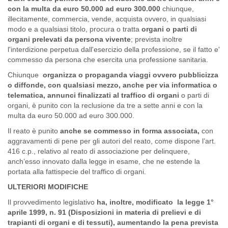
con la multa da euro 50.000 ad euro 300.000
chiunque,
illecitamente, commercia, vende, acquista ovvero, in qualsiasi
modo e a qualsiasi titolo, procura o tratta
organi o parti di
organi prelevati da persona vivente
; prevista inoltre
l'interdizione perpetua dall'esercizio della professione, se il fatto e'
commesso da persona che esercita una professione sanitaria.
Chiunque
organizza o propaganda viaggi ovvero pubblicizza
o diffonde, con qualsiasi mezzo, anche per via informatica o
telematica, annunci finalizzati al traffico di organi
o parti di
organi, è punito con la reclusione da tre a sette anni e con la
multa da euro 50.000 ad euro 300.000.
Il reato è punito
anche se commesso in forma associata,
con
aggravamenti di pene per gli autori del reato, come dispone l’art.
416 c.p., relativo al reato di associazione per delinquere,
anch’esso innovato dalla legge in esame, che ne estende la
portata alla fattispecie del traffico di organi.
ULTERIORI MODIFICHE
Il provvedimento legislativo
ha, inoltre, modificato la legge 1°
aprile 1999, n. 91 (Disposizioni in materia di prelievi e di
trapianti di organi e di tessuti), aumentando la pena prevista