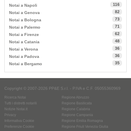
116
Notai a Napoli
82
Notai a Genova
73
Notai a Bologna
71
Notai a Palermo
62
Notai a Firenze
48
Notai a Catania
36
Notai a Verona
36
Notai a Padova
35
Notai a Bergamo
Copyright © 2007-2026 PP&E S.r.l. - P.IVA e C.F. 05055360969
Ricerca Notai
Regione Abruzzo
Tutti i distretti notarili
Regione Basilicata
Notizie Notai.it
Regione Calabria
Privacy
Regione Campania
Informativa Cookie
Regione Emilia Romagna
Preferenze Cookie
Regione Friuli Venezia Giulia