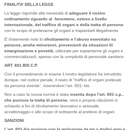
FINALITA’ DELLA LEGGE
La legge risponde alla necessità di
adeguare il nostro
ordinamento riguardo al fenomeno, esteso a livello
internazionale, del traffico di organi e della tratta di persone
con lo scopo di prelevarne gli organi e trapiantarli illegalmente.
E’ tristemente noto lo
sfruttamento e l’abuso esercitato su
persone, anche minorenni, provenienti da situazioni di
emarginazione e povertà
, utilizzate per espiantarne gli organi e
commercializzarli, spesso con la complicità di personale sanitario.
ART. 601 BIS C.P.
Con il provvedimento in esame il nostro legislatore ha introdotto,
dunque, nel codice penale, il reato di “traffico di organi prelevati
da persona vivente”, inserendovi l’art. 601- bis.
Non a caso la nuova norma è stata i
nserita dopo l’art. 601 c.p.,
che punisce la tratta di persone
, vera e propria riduzione in
schiavitù a fini di sfruttamento lavorativo e sessuale,
accattonaggio o allo scopo di sottoporle al prelievo di organi.
SANZIONI
L’art. 601-bis punisce con la reclusione da tre a dodici anni e