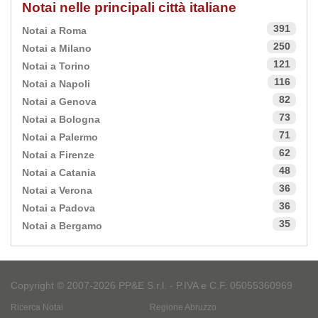
Notai nelle principali città italiane
391
Notai a Roma
250
Notai a Milano
121
Notai a Torino
116
Notai a Napoli
82
Notai a Genova
73
Notai a Bologna
71
Notai a Palermo
62
Notai a Firenze
48
Notai a Catania
36
Notai a Verona
36
Notai a Padova
35
Notai a Bergamo
Copyright © 2007-2026 PP&E S.r.l. - P.IVA e C.F. 05055360969
Ricerca Notai
Regione Abruzzo