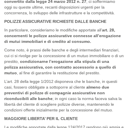
convertito dalla legge 24 marzo 2012 n. 27
; ci soffermiamo
oggi su queste ultime, recanti disposizioni urgenti per la
concorrenza, lo sviluppo delle infrastrutture e la competitività.
POLIZZE ASSICURATIVE RICHIESTE DALLE BANCHE
In particolare, consideriamo le modifiche apportate all’
art. 28,
concernenti le polizze assicurative connesse all’erogazione
di mutui immobiliari e di credito al consumo.
Come noto, è prassi delle banche e degli intermediari finanziari,
cui ci si rivolge per la concessione di un mutuo immobiliare o di un
prestito,
condizionarne l’erogazione alla stipula di una
polizza assicurativa, con contratto accessorio a quello di
mutuo
, al fine di garantire la restituzione del prestito.
L’art. 28 della legge 1/2012 disponeva che le banche, in questi
casi, fossero obbligate a sottoporre al cliente
almeno due
preventivi di polizze di compagnie assicurative non
riconducibili alle banche
; in ogni caso la norma faceva salva la
libertà del cliente di scegliere polizze diverse, mantenendo le
condizioni offerte inizialmente per la concessione del mutuo.
MAGGIORE LIBERTA’ PER IL CLIENTE
Le modifiche apportate dalla legge 124/2017 rendono più ampia e