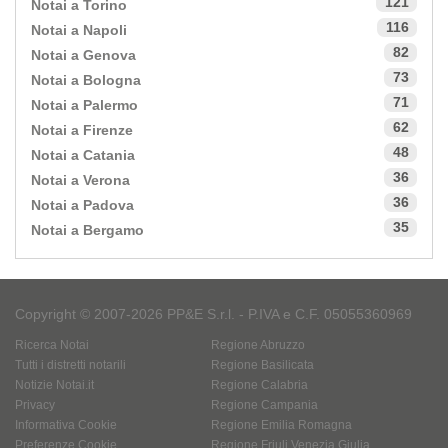
121
Notai a Torino
116
Notai a Napoli
82
Notai a Genova
73
Notai a Bologna
71
Notai a Palermo
62
Notai a Firenze
48
Notai a Catania
36
Notai a Verona
36
Notai a Padova
35
Notai a Bergamo
Copyright © 2007-2026 PP&E S.r.l. - P.IVA e C.F. 05055360969
Ricerca Notai
Regione Abruzzo
Tutti i distretti notarili
Regione Basilicata
Notizie Notai.it
Regione Calabria
Privacy
Regione Campania
Informativa Cookie
Regione Emilia Romagna
Preferenze Cookie
Regione Friuli Venezia Giulia