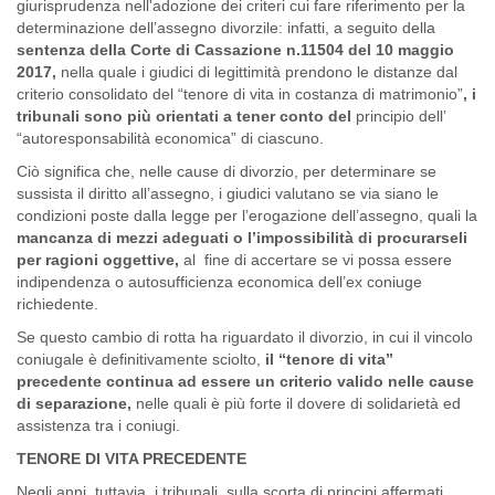
giurisprudenza nell'adozione dei criteri cui fare riferimento per la
determinazione dell’assegno divorzile: infatti, a seguito della
sentenza della Corte di Cassazione n.11504 del 10 maggio
2017,
nella quale i giudici di legittimità prendono le distanze dal
criterio consolidato del “tenore di vita in costanza di matrimonio”
, i
tribunali sono più orientati a tener conto del
principio dell’
“autoresponsabilità economica” di ciascuno.
Ciò significa che, nelle cause di divorzio, per determinare se
sussista il diritto all’assegno, i giudici valutano se via siano le
condizioni poste dalla legge per l’erogazione dell’assegno, quali la
mancanza di mezzi adeguati o l’impossibilità di procurarseli
per ragioni oggettive,
al fine di accertare se vi possa essere
indipendenza o autosufficienza economica dell’ex coniuge
richiedente.
Se questo cambio di rotta ha riguardato il divorzio, in cui il vincolo
coniugale è definitivamente sciolto,
il “tenore di vita”
precedente continua ad essere un criterio valido nelle cause
di separazione,
nelle quali è più forte il dovere di solidarietà ed
assistenza tra i coniugi.
TENORE DI VITA PRECEDENTE
Negli anni, tuttavia, i tribunali, sulla scorta di principi affermati