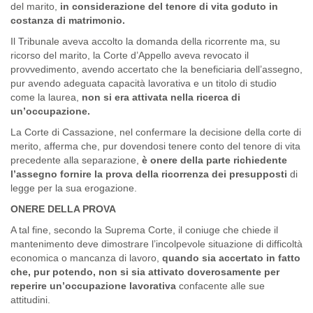
del marito,
in considerazione del tenore di vita goduto in
costanza di matrimonio.
Il Tribunale aveva accolto la domanda della ricorrente ma, su
ricorso del marito, la Corte d’Appello aveva revocato il
provvedimento, avendo accertato che la beneficiaria dell’assegno,
pur avendo adeguata capacità lavorativa e un titolo di studio
come la laurea,
non si era attivata nella ricerca di
un’occupazione.
La Corte di Cassazione, nel confermare la decisione della corte di
merito, afferma che, pur dovendosi tenere conto del tenore di vita
precedente alla separazione,
è onere della parte richiedente
l’assegno fornire la prova della ricorrenza dei presupposti
di
legge per la sua erogazione.
ONERE DELLA PROVA
A tal fine, secondo la Suprema Corte, il coniuge che chiede il
mantenimento deve dimostrare l’incolpevole situazione di difficoltà
economica o mancanza di lavoro,
quando sia accertato in fatto
che, pur potendo, non si sia attivato doverosamente per
reperire un’occupazione lavorativa
confacente alle sue
attitudini.