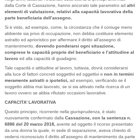
dalla Corte di Cassazione, hanno ancorato tale parametro ad
altri
elementi di valutazione, relativi alla capacità lavorativa della
parte beneficiaria dell’assegno.
Si è visto, ad esempio, come, la circostanza che il coniuge meno
abbiente sia privo di occupazione, non debba costituire elemento
astratto ed aprioristico per affermare il diritto all’assegno di
mantenimento,
dovendo ponderarsi ogni situazione,
comprese le capacità proprie del beneficiario e l’attitudine al
lavoro
ed alla capacità di guadagno.
Tale capacità o attitudine al lavoro, tuttavia, dovrà considerarsi
alla luce di fattori concreti soggettivi ed oggettivi e
non in termini
meramente astratti o ipotetici,
ad esempio, verificando se il
soggetto abbia mai lavorato, se si sia attivato nella ricerca di un
lavoro ovvero se abbia rifiutato occasioni lavorative.
CAPACITA’ LAVORATIVA
Questo principio, ricorrente nella giurisprudenza, è stato
nuovamente confermato dalla
Cassazione, con la sentenza n.
6886 del 20 marzo 2018,
avente ad oggetto il ricorso presentato
da una donna la quale, in sede di separazione, aveva chiesto di
vedersi riconosciuto il diritto all’assegno di mantenimento da parte