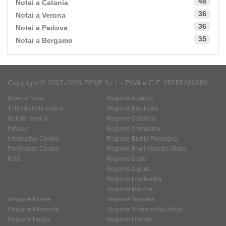
48
Notai a Catania
36
Notai a Verona
36
Notai a Padova
35
Notai a Bergamo
Copyright © 2007-2026 PP&E S.r.l. - P.IVA e C.F. 05055360969
Ricerca Notai
Regione Abruzzo
Tutti i distretti notarili
Regione Basilicata
Notizie Notai.it
Regione Calabria
Privacy
Regione Campania
Informativa Cookie
Regione Emilia Romagna
Preferenze Cookie
Regione Friuli Venezia Giulia
RSS
Regione Lazio
Regione Liguria
Regione Lombardia
Regione Marche
Regione Molise
Regione Toscana
Regione Piemonte
Regione Trentino Alto Adige
Regione Puglia
Regione Umbria