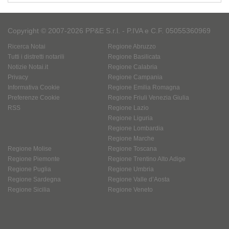
Copyright © 2007-2026 PP&E S.r.l. - P.IVA e C.F. 05055360969
Ricerca Notai
Regione Abruzzo
Tutti i distretti notarili
Regione Basilicata
Notizie Notai.it
Regione Calabria
Privacy
Regione Campania
Informativa Cookie
Regione Emilia Romagna
Preferenze Cookie
Regione Friuli Venezia Giulia
RSS
Regione Lazio
Regione Liguria
Regione Lombardia
Regione Marche
Regione Molise
Regione Toscana
Regione Piemonte
Regione Trentino Alto Adige
Regione Puglia
Regione Umbria
Regione Sardegna
Regione Valle d’Aosta
Regione Sicilia
Regione Veneto