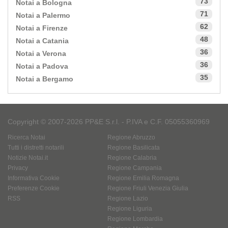
73
Notai a Bologna
71
Notai a Palermo
62
Notai a Firenze
48
Notai a Catania
36
Notai a Verona
36
Notai a Padova
35
Notai a Bergamo
Copyright © 2007-2026 PP&E S.r.l. - P.IVA e C.F. 05055360969
Ricerca Notai
Regione Abruzzo
Tutti i distretti notarili
Regione Basilicata
Notizie Notai.it
Regione Calabria
Privacy
Regione Campania
Informativa Cookie
Regione Emilia Romagna
Preferenze Cookie
Regione Friuli Venezia Giulia
RSS
Regione Lazio
Regione Liguria
Regione Lombardia