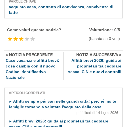
PAROLE CHIAVE
acquisto casa
,
contratto di convivenza
,
convivenze di
fatto
Come valuti questa notizia?
Valutazione: 0/5
(basata su 0 voti)
« NOTIZIA PRECEDENTE
NOTIZIA SUCCESSIVA »
Case vacanza e affitti brevi:
Affitti brevi 2026: guida ai
cosa cambia con il nuovo
proprietari tra cedolare
Codice Identificativo
secca, CIN e nuovi controlli
Nazionale
ARTICOLI CORRELATI
Affitti sempre più cari nelle grandi città: perché molte
►
famiglie tornano a valutare l'acquisto della casa
pubblicato il 14 luglio 2026
Affitti brevi 2026: guida ai proprietari tra cedolare
►
secca, CIN e nuovi controlli