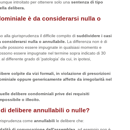
unque introitato per ottenere solo una
sentenza di tipo
lla delibera.
miniale è da considerarsi nulla o
o alla giurisprudenza il difficile compito di
suddividere i casi
 considerarsi nulla o annullabile.
La differenza non è di
 nulle possono essere impugnate in qualsiasi momento e
 possono essere impugnate nel termine sopra indicato di 30
al differente grado di 'patologia' da cui, in ipotesi,
bere colpite da vizi formali, in violazione di prescrizioni
iniale oppure genericamente affette da irregolarità nel
quelle delibere condominiali prive dei requisiti
possibile o illecito.
 di delibere annullabili o nulle?
giurisprudenza come
annullabili
le delibere che:
modalità di convocazione dell'assemblea
, ad esempio non è