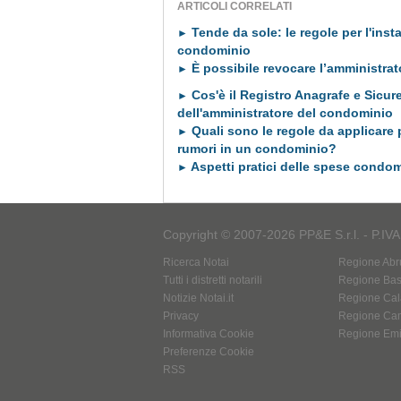
ARTICOLI CORRELATI
Tende da sole: le regole per l'insta
►
condominio
È possibile revocare l’amministra
►
Cos'è il Registro Anagrafe e Sicur
►
dell'amministratore del condominio
Quali sono le regole da applicare 
►
rumori in un condominio?
Aspetti pratici delle spese condom
►
Copyright © 2007-2026 PP&E S.r.l. - P.IV
Ricerca Notai
Regione Abr
Tutti i distretti notarili
Regione Basi
Notizie Notai.it
Regione Cal
Privacy
Regione Ca
Informativa Cookie
Regione Em
Preferenze Cookie
RSS