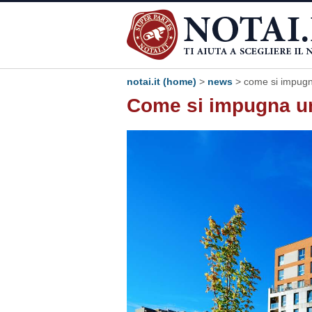
notai.it (home)
>
news
> come si impugn
Come si impugna un