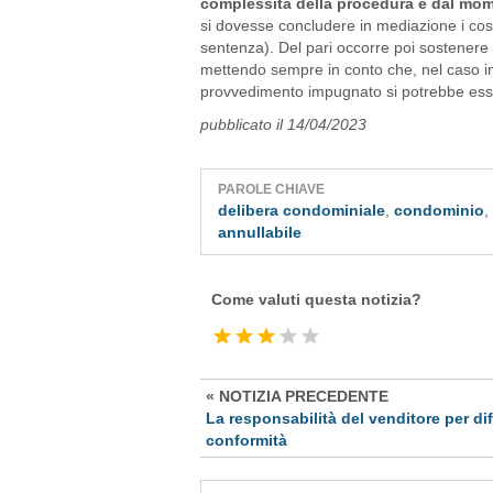
complessità della procedura e dal mom
si dovesse concludere in mediazione i cos
sentenza). Del pari occorre poi sostenere i
mettendo sempre in conto che, nel caso in
provvedimento impugnato si potrebbe esse
pubblicato il 14/04/2023
PAROLE CHIAVE
delibera condominiale
,
condominio
,
annullabile
Come valuti questa notizia?
« NOTIZIA PRECEDENTE
La responsabilità del venditore per dif
conformità