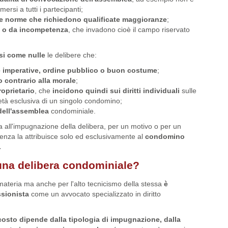
mersi a tutti i partecipanti;
le norme che richiedono qualificate maggioranze
;
e o da incompetenza
, che invadono cioè il campo riservato
rsi come nulle
le delibere che:
e imperative, ordine pubblico o buon costume
;
o contrario alla morale
;
roprietario
, che
incidono quindi sui diritti individuali
sulle
ietà esclusiva di un singolo condomino;
dell'assemblea
condominiale.
va all'impugnazione della delibera, per un motivo o per un
udenza la attribuisce solo ed esclusivamente al
condomino
.
na delibera condominiale?
 materia ma anche per l'alto tecnicismo della stessa
è
ssionista
come un avvocato specializzato in diritto
 costo dipende dalla tipologia di impugnazione, dalla