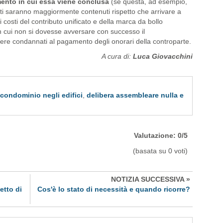
ento in cui essa viene conclusa
(se questa, ad esempio,
ti saranno maggiormente contenuti rispetto che arrivare a
 costi del contributo unificato e della marca da bollo
 cui non si dovesse avversare con successo il
re condannati al pagamento degli onorari della controparte.
A cura di:
Luca Giovacchini
condominio negli edifici
,
delibera assembleare nulla e
Valutazione: 0/5
(basata su 0 voti)
NOTIZIA SUCCESSIVA »
etto di
Cos'è lo stato di necessità e quando ricorre?