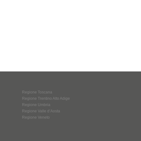
Regione Toscana
Regione Trentino Alto Adige
Regione Umbria
Regione Valle d’Aosta
Regione Veneto