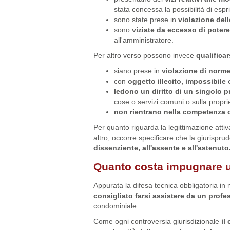
stata concessa la possibilità di espri
sono state prese in
violazione del
sono
viziate da eccesso di poter
all'amministratore.
Per altro verso possono invece
qualifica
siano prese in
violazione di norm
con
oggetto illecito, impossibile 
ledono un diritto di un singolo p
cose o servizi comuni o sulla propr
non rientrano nella competenza 
Per quanto riguarda la legittimazione atti
altro, occorre specificare che la giurispr
dissenziente, all'assente e all'astenuto
Quanto costa impugnare u
Appurata la difesa tecnica obbligatoria in
consigliato farsi assistere da un profe
condominiale.
Come ogni controversia giurisdizionale
il