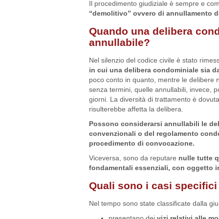
Il procedimento giudiziale è sempre e com
“demolitivo” ovvero di annullamento de
Quando una delibera condo
annullabile?
Nel silenzio del codice civile è stato rimess
in cui una delibera condominiale sia da
poco conto in quanto, mentre le delibere
senza termini, quelle annullabili, invece,
giorni. La diversità di trattamento è dovuta 
risulterebbe affetta la delibera.
Possono considerarsi annullabili le deli
convenzionali o del regolamento condom
procedimento di convocazione.
Viceversa, sono da reputare
nulle tutte 
fondamentali essenziali, con oggetto im
Quali sono i casi specifici
Nel tempo sono state classificate dalla 
presentano dei
vizi relativi alle 