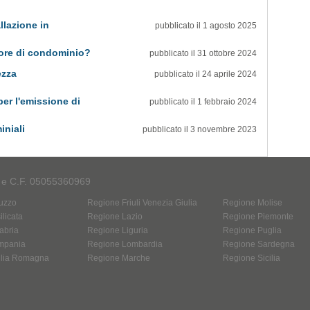
llazione in
pubblicato il 1 agosto 2025
tore di condominio?
pubblicato il 31 ottobre 2024
ezza
pubblicato il 24 aprile 2024
per l'emissione di
pubblicato il 1 febbraio 2024
iniali
pubblicato il 3 novembre 2023
A e C.F. 05055360969
uzzo
Regione Friuli Venezia Giulia
Regione Molise
licata
Regione Lazio
Regione Piemonte
abria
Regione Liguria
Regione Puglia
mpania
Regione Lombardia
Regione Sardegna
ilia Romagna
Regione Marche
Regione Sicilia