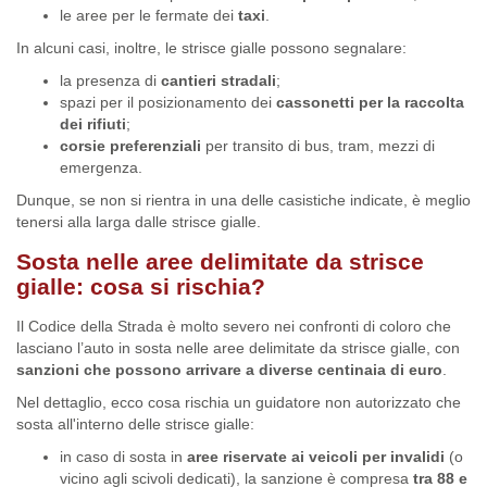
le aree per le fermate dei
taxi
.
In alcuni casi, inoltre, le strisce gialle possono segnalare:
la presenza di
cantieri stradali
;
spazi per il posizionamento dei
cassonetti per la raccolta
dei rifiuti
;
corsie preferenziali
per transito di bus, tram, mezzi di
emergenza.
Dunque, se non si rientra in una delle casistiche indicate, è meglio
tenersi alla larga dalle strisce gialle.
Sosta nelle aree delimitate da strisce
gialle: cosa si rischia?
Il Codice della Strada è molto severo nei confronti di coloro che
lasciano l’auto in sosta nelle aree delimitate da strisce gialle, con
sanzioni che possono arrivare a diverse centinaia di euro
.
Nel dettaglio, ecco cosa rischia un guidatore non autorizzato che
sosta all'interno delle strisce gialle:
in caso di sosta in
aree riservate ai veicoli per invalidi
(o
vicino agli scivoli dedicati), la sanzione è compresa
tra
88 e