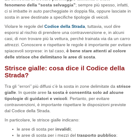
fenomeno della ‘‘sosta selvaggia’’
; sempre più spesso, infatti,
ci si imbatte in auto parcheggiate in doppia fila, oppure lasciate in
sosta in aree destinate a specifiche tipologie di veicoli.
Violare le regole del
Codice della Strada
, tuttavia, vuol dire
esporsi al rischio di prendere una contravvenzione e, in alcuni
casi, di non trovare più la vettura, perché trainata via da un carro
attrezzi. Conoscere e rispettare le regole è importante per evitare
spiacevoli sorprese: in tal caso,
è bene stare attenti al colore
delle strisce
che delimitano le aree di sosta
.
Strisce gialle: cosa dice il Codice della
Strada?
Tra gli ‘‘errori’’ più diffusi c’è la sosta in zone delimitate da
strisce
gialle
. In queste aree
la sosta è consentita solo ad alcune
tipologie di guidatori e veicoli
. Pertanto, per evitare
contravvenzioni, è importante rispettare le disposizioni previste
dal Codice della Strada.
In particolare, le strisce gialle indicano:
le aree di sosta per
invalidi
;
le aree di sosta per i mezzi del
trasporto pubblico
;