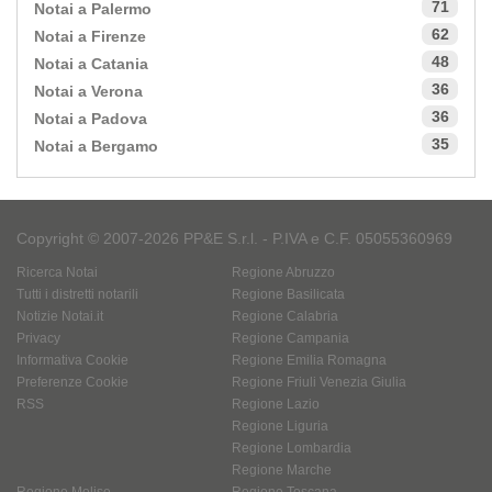
71
Notai a Palermo
62
Notai a Firenze
48
Notai a Catania
36
Notai a Verona
36
Notai a Padova
35
Notai a Bergamo
Copyright © 2007-2026 PP&E S.r.l. - P.IVA e C.F. 05055360969
Ricerca Notai
Regione Abruzzo
Tutti i distretti notarili
Regione Basilicata
Notizie Notai.it
Regione Calabria
Privacy
Regione Campania
Informativa Cookie
Regione Emilia Romagna
Preferenze Cookie
Regione Friuli Venezia Giulia
RSS
Regione Lazio
Regione Liguria
Regione Lombardia
Regione Marche