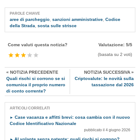
PAROLE CHIAVE
aree di parcheggio
,
sanzioni amministrative
,
Codice
della Strada
,
sosta sulle strisce
Come valuti questa notizia?
Valutazione:
5
/
5
(basata su
2
voti)
« NOTIZIA PRECEDENTE
NOTIZIA SUCCESSIVA »
Quali rischi si corrono se si
Criptovalute: le novità sulla
comunica il proprio numero
tassazione dal 2026
di conto corrente?
ARTICOLI CORRELATI
Case vacanza e affitti brevi: cosa cambia con il nuovo
►
Codice Identificativo Nazionale
pubblicato il 4 giugno 2026
Al volante senza patente: quali rischi si corrono?
►