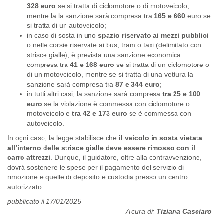
328 euro
se si tratta di ciclomotore o di motoveicolo,
mentre la la sanzione sarà compresa tra
165 e 660
euro se
si tratta di un autoveicolo;
in caso di sosta in uno
spazio riservato ai mezzi pubblici
o nelle corsie riservate ai bus, tram o taxi (delimitato con
strisce gialle), è prevista una sanzione economica
compresa tra
41 e 168 euro
se si tratta di un ciclomotore o
di un motoveicolo, mentre se si tratta di una vettura la
sanzione sarà compresa tra
87 e 344 euro
;
in tutti altri casi, la sanzione sarà compresa
tra
25 e 100
euro
se la violazione è commessa con ciclomotore o
motoveicolo e
tra
42 e 173 euro
se è commessa con
autoveicolo.
In ogni caso, la legge stabilisce che
il veicolo in sosta vietata
all’interno delle strisce gialle deve essere rimosso con il
carro attrezzi
. Dunque, il guidatore, oltre alla contravvenzione,
dovrà sostenere le spese per il pagamento del servizio di
rimozione e quelle di deposito e custodia presso un centro
autorizzato.
pubblicato il 17/01/2025
A cura di:
Tiziana Casciaro