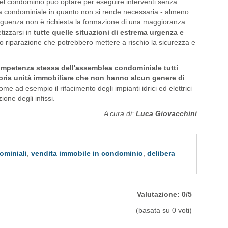
e del condominio può optare per eseguire interventi senza
ea condominiale in quanto non si rende necessaria - almeno
eguenza non è richiesta la formazione di una maggioranza
izzarsi in
tutte quelle situazioni di estrema urgenza e
o riparazione che potrebbero mettere a rischio la sicurezza e
ompetenza stessa dell'assemblea condominiale tutti
opria unità immobiliare che non hanno alcun genere di
come ad esempio il rifacimento degli impianti idrici ed elettrici
ione degli infissi.
A cura di:
Luca Giovacchini
ominiali
,
vendita immobile in condominio
,
delibera
Valutazione: 0/5
(basata su 0 voti)