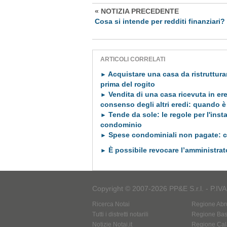
« NOTIZIA PRECEDENTE
Cosa si intende per redditi finanziari?
ARTICOLI CORRELATI
Acquistare una casa da ristrutturar
►
prima del rogito
Vendita di una casa ricevuta in ere
►
consenso degli altri eredi: quando è
Tende da sole: le regole per l'insta
►
condominio
Spese condominiali non pagate: 
►
È possibile revocare l’amministra
►
Copyright © 2007-2026 PP&E S.r.l. - P.IV
Ricerca Notai
Regione Abr
Tutti i distretti notarili
Regione Basi
Notizie Notai.it
Regione Cal