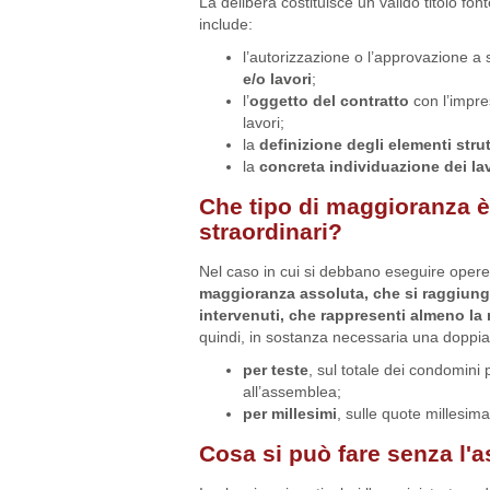
La delibera costituisce un valido titolo fon
include:
l’autorizzazione o l’approvazione a 
e/o lavori
;
l’
oggetto del contratto
con l’impre
lavori;
la
definizione degli elementi strut
la
concreta individuazione dei la
Che tipo di maggioranza è 
straordinari?
Nel caso in cui si debbano eseguire opere
maggioranza assoluta, che si raggiung
intervenuti, che rappresenti almeno la 
quindi, in sostanza necessaria una doppi
per teste
, sul totale dei condomini
all’assemblea;
per millesimi
, sulle quote millesima
Cosa si può fare senza l'