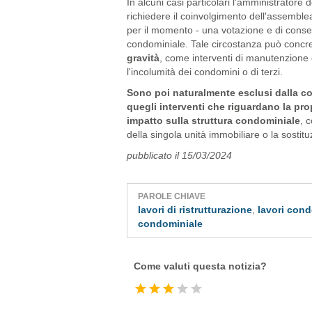
In alcuni casi particolari l'amministrator
richiedere il coinvolgimento dell'assembl
per il momento - una votazione e di cons
condominiale. Tale circostanza può concret
gravità
, come interventi di manutenzione 
l'incolumità dei condomini o di terzi.
Sono poi naturalmente esclusi dalla c
quegli interventi che riguardano la pr
impatto sulla struttura condominiale
, 
della singola unità immobiliare o la sostituz
pubblicato il 15/03/2024
PAROLE CHIAVE
lavori di ristrutturazione
,
lavori cond
condominiale
Come valuti questa notizia?