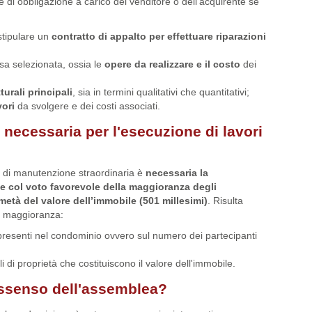
te di obbligazione a carico del venditore o dell’acquirente se
stipulare un
contratto di appalto per effettuare riparazioni
sa selezionata, ossia le
opere da realizzare e il costo
dei
turali principali
, sia in termini qualitativi che quantitativi;
vori
da svolgere e dei costi associati.
necessaria per l'esecuzione di lavori
 di manutenzione straordinaria è
necessaria la
e col voto favorevole della maggioranza degli
metà del valore dell’immobile (501 millesimi)
. Risulta
a maggioranza:
 presenti nel condominio ovvero sul numero dei partecipanti
li di proprietà che costituiscono il valore dell'immobile.
assenso dell'assemblea?