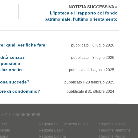
NOTIZIA SUCCESSIVA »
L'ipoteca e il rapporto col fondo
patrimoniale, l'ultimo orientamento
e: quali verifiche fare
pubblicato il 8 luglio 2026
dità senza il
pubblicato il 3 luglio 2026
 possibile
llazione in
pubblicato il 1 agosto 2025
cosa succede?
pubblicato il 28 febbraio 2025
tore di condominio?
pubblicato il 31 ottobre 2024
A e C.F. 05055360969
uzzo
Regione Friuli Venezia Giulia
Regione Molise
licata
Regione Lazio
Regione Piemonte
abria
Regione Liguria
Regione Puglia