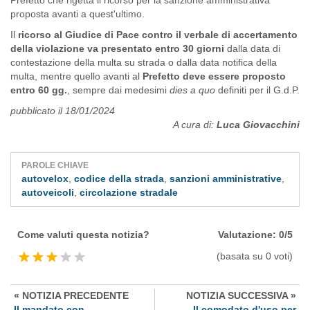
proposta avanti a quest'ultimo.
Il
ricorso al Giudice di Pace contro il verbale di accertamento
della violazione va presentato entro 30 giorni
dalla data di
contestazione della multa su strada o dalla data notifica della
multa, mentre quello avanti al
Prefetto deve essere proposto
entro 60 gg.
, sempre dai medesimi
dies a quo
definiti per il G.d.P.
pubblicato il 18/01/2024
A cura di:
Luca Giovacchini
PAROLE CHIAVE
autovelox
,
codice della strada
,
sanzioni amministrative
,
autoveicoli
,
circolazione stradale
Come valuti questa notizia?
Valutazione: 0/5
(basata su 0 voti)
« NOTIZIA PRECEDENTE
NOTIZIA SUCCESSIVA »
Il mandato con
Il comodato d'uso per