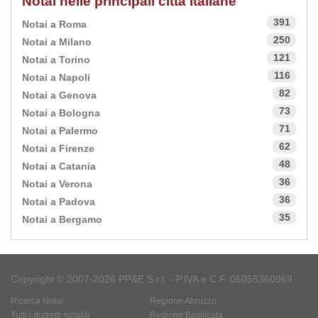
Notai nelle principali città italiane
391
Notai a Roma
250
Notai a Milano
121
Notai a Torino
116
Notai a Napoli
82
Notai a Genova
73
Notai a Bologna
71
Notai a Palermo
62
Notai a Firenze
48
Notai a Catania
36
Notai a Verona
36
Notai a Padova
35
Notai a Bergamo
Copyright © 2007-2026 PP&E S.r.l. - P.IVA e C.F. 05055360969
Ricerca Notai
Regione Abruzzo
Tutti i distretti notarili
Regione Basilicata