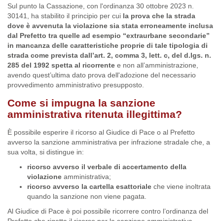
Sul punto la Cassazione, con l'ordinanza 30 ottobre 2023 n.
30141, ha stabilito il principio per cui
la prova che la strada
dove è avvenuta la violazione sia stata erroneamente inclusa
dal Prefetto tra quelle ad esempio “extraurbane secondarie”
in mancanza delle caratteristiche proprie di tale tipologia di
strada come prevista dall’art. 2, comma 3, lett. c, del d.lgs. n.
285 del 1992 spetta al ricorrente
e non all’amministrazione,
avendo quest’ultima dato prova dell'adozione del necessario
provvedimento amministrativo presupposto.
Come si impugna la sanzione
amministrativa ritenuta illegittima?
È possibile esperire il ricorso al Giudice di Pace o al Prefetto
avverso la sanzione amministrativa per infrazione stradale che, a
sua volta, si distingue in:
ricorso avverso il verbale di accertamento della
violazione
amministrativa;
ricorso avverso la cartella esattoriale
che viene inoltrata
quando la sanzione non viene pagata.
Al Giudice di Pace è poi possibile ricorrere contro l’ordinanza del
Prefetto che rigetta il ricorso per la sanzione amministrativa