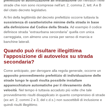
prefettizio di autorizzazione all’installazione
dei rilevatori nelle
strade che non sono ricomprese nell’art. 2, comma 2, lett. A e B
del citato decreto legislativo.
Ai fini della legittimità del decreto prefettizio occorre tuttavia la
sussistenza di caratteristiche minime della strada in base
alla definizione dal Codice della Strada
. Ad esempio il codice
definisce strada “extraurbana secondaria” quella con unica
carreggiata, con almeno una corsia per senso di marcia e
banchine laterali.
Quando può risultare illegittima
l'apposizione di autovelox su strada
secondaria?
Come anticipato, per derogare alla regola generale, occorre un
apposito provvedimento prefettizio di individuazione delle
strade lungo le quali risulta possibile installare
apparecchiature automatiche per il rilevamento della
velocità
. Nel tempo è tuttavia accaduto più volte che tale
provvedimento risulti disapplicato in quanto comprensivo di strade
(ex art. 2, commi 2 e 3, del c.d.s.) non suscettibili di inclusione e
quindi risulti illegittimo.