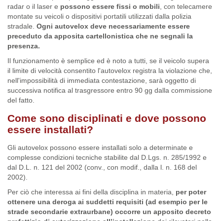
radar o il laser e
possono essere fissi o mobili
, con telecamere
montate su veicoli o dispositivi portatili utilizzati dalla polizia
stradale.
Ogni autovelox deve necessariamente essere
preceduto da apposita cartellonistica che ne segnali la
presenza.
Il funzionamento è semplice ed è noto a tutti, se il veicolo supera
il limite di velocità consentito l'autovelox registra la violazione che,
nell'impossibilità di immediata contestazione, sarà oggetto di
successiva notifica al trasgressore entro 90 gg dalla commissione
del fatto.
Come sono disciplinati e dove possono
essere installati?
Gli autovelox possono essere installati solo a determinate e
complesse condizioni tecniche stabilite dal D.Lgs. n. 285/1992 e
dal D.L. n. 121 del 2002 (conv., con modif., dalla l. n. 168 del
2002).
Per ciò che interessa ai fini della disciplina in materia,
per poter
ottenere una deroga ai suddetti requisiti (ad esempio per le
strade secondarie extraurbane) occorre un apposito decreto