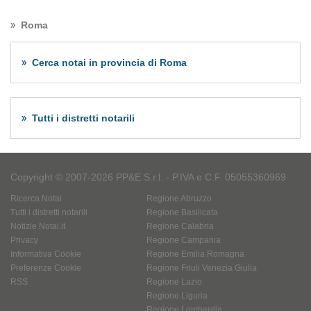
Roma
Cerca notai in provincia di Roma
Tutti i distretti notarili
Copyright © 2007-2026 PP&E S.r.l. - P.IVA e C.F. 05055360969
Ricerca Notai
Regione Abruzzo
Tutti i distretti notarili
Regione Basilicata
Notizie Notai.it
Regione Calabria
Privacy
Regione Campania
Informativa Cookie
Regione Emilia Romagna
Preferenze Cookie
Regione Friuli Venezia Giulia
RSS
Regione Lazio
Regione Liguria
Regione Lombardia