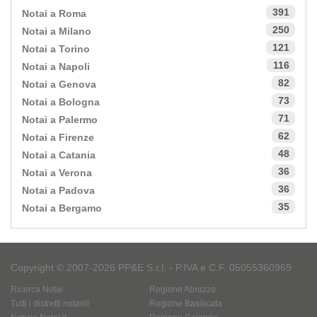
391
Notai a Roma
250
Notai a Milano
121
Notai a Torino
116
Notai a Napoli
82
Notai a Genova
73
Notai a Bologna
71
Notai a Palermo
62
Notai a Firenze
48
Notai a Catania
36
Notai a Verona
36
Notai a Padova
35
Notai a Bergamo
Copyright © 2007-2026 PP&E S.r.l. - P.IVA e C.F. 05055360969
Ricerca Notai
Regione Abruzzo
Tutti i distretti notarili
Regione Basilicata