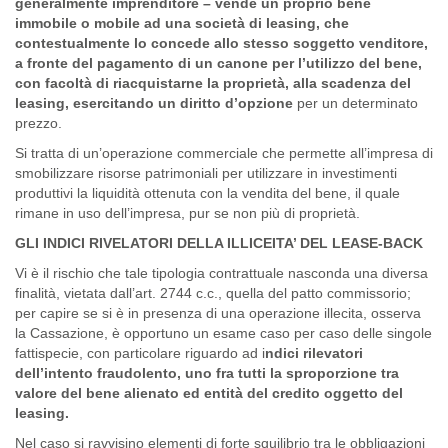
generalmente imprenditore – vende un proprio bene
immobile o mobile ad una società di leasing, che
contestualmente lo concede allo stesso soggetto venditore,
a fronte del pagamento di un canone per l’utilizzo del bene,
con facoltà di riacquistarne la proprietà, alla scadenza del
leasing, esercitando un diritto d’opzione
per un determinato
prezzo.
Si tratta di un’operazione commerciale che permette all’impresa di
smobilizzare risorse patrimoniali per utilizzare in investimenti
produttivi la liquidità ottenuta con la vendita del bene, il quale
rimane in uso dell’impresa, pur se non più di proprietà.
GLI INDICI RIVELATORI DELLA ILLICEITA’ DEL LEASE-BACK
Vi è il rischio che tale tipologia contrattuale nasconda una diversa
finalità, vietata dall’art. 2744 c.c., quella del patto commissorio;
per capire se si è in presenza di una operazione illecita, osserva
la Cassazione, è opportuno un esame caso per caso delle singole
fattispecie, con particolare riguardo ad i
ndici rilevatori
dell’intento fraudolento, uno fra tutti la sproporzione tra
valore del bene alienato ed entità del credito oggetto del
leasing.
Nel caso si ravvisino elementi di forte squilibrio tra le obbligazioni