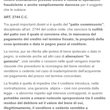
fraudolente o anche semplicemente dannose
per il soggetto
che le subisce.
ART. 2744 C.C.
Tra questi importanti divieti vi è quello del
“patto commissorio”
,
disciplinato all’art. 2744 del codice civile, che sancisce la
nullità
del patto con il quale si conviene che, in mancanza del
pagamento del credito nel termine fissato, la proprietà della
cosa ipotecata o data in pegno passi al creditore.
La norma, pur se riferita alle ipotesi di bene ipotecato o dato in
pegno, si estende anche ad altri casi di
alienazioni “in
garanzia”
, cioè vendite o cessioni nelle quali vengano inserite
clausole che prevedono la riconsegna del bene venduto al
venditore o cedente nel caso di inadempimento dell’acquirente
nel pagamento del prezzo nel termine concordato.
La finalità è quella di impedire che il creditore introduca, nella
contrattazione, una garanzia atipica – cioè non prevista dalla
legge – e abnorme rispetto agli interessi contrapposti, in quanto
potrebbe venire a crearsi notevole sproporzione tra il credito
residuo del debitore ed il valore del bene di cui,
illegittimamente, il venditore o cedente verrebbe a