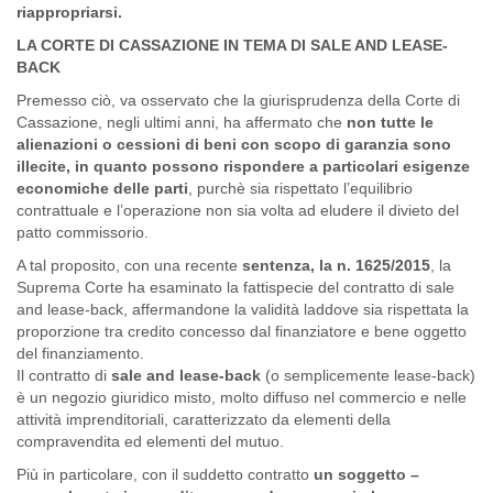
riappropriarsi.
LA CORTE DI CASSAZIONE IN TEMA DI SALE AND LEASE-
BACK
Premesso ciò, va osservato che la giurisprudenza della Corte di
Cassazione, negli ultimi anni, ha affermato che
non tutte le
alienazioni o cessioni di beni con scopo di garanzia sono
illecite, in quanto possono rispondere a particolari esigenze
economiche delle parti
, purchè sia rispettato l’equilibrio
contrattuale e l’operazione non sia volta ad eludere il divieto del
patto commissorio.
A tal proposito, con una recente
sentenza, la n. 1625/2015
, la
Suprema Corte ha esaminato la fattispecie del contratto di sale
and lease-back, affermandone la validità laddove sia rispettata la
proporzione tra credito concesso dal finanziatore e bene oggetto
del finanziamento.
Il contratto di
sale and lease-back
(o semplicemente lease-back)
è un negozio giuridico misto, molto diffuso nel commercio e nelle
attività imprenditoriali, caratterizzato da elementi della
compravendita ed elementi del mutuo.
Più in particolare, con il suddetto contratto
un soggetto –