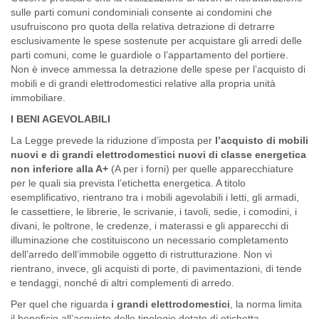
sulle parti comuni condominiali consente ai condomini che
usufruiscono pro quota della relativa detrazione di detrarre
esclusivamente le spese sostenute per acquistare gli arredi delle
parti comuni, come le guardiole o l’appartamento del portiere.
Non è invece ammessa la detrazione delle spese per l’acquisto di
mobili e di grandi elettrodomestici relative alla propria unità
immobiliare.
I BENI AGEVOLABILI
La Legge prevede la riduzione d’imposta per
l’acquisto di mobili
nuovi e di grandi elettrodomestici nuovi di classe energetica
non inferiore alla A+
(A per i forni) per quelle apparecchiature
per le quali sia prevista l’etichetta energetica. A titolo
esemplificativo, rientrano tra i mobili agevolabili i letti, gli armadi,
le cassettiere, le librerie, le scrivanie, i tavoli, sedie, i comodini, i
divani, le poltrone, le credenze, i materassi e gli apparecchi di
illuminazione che costituiscono un necessario completamento
dell’arredo dell’immobile oggetto di ristrutturazione. Non vi
rientrano, invece, gli acquisti di porte, di pavimentazioni, di tende
e tendaggi, nonché di altri complementi di arredo.
Per quel che riguarda
i grandi elettrodomestici
, la norma limita
il beneficio all’acquisto delle tipologie dotate di etichetta