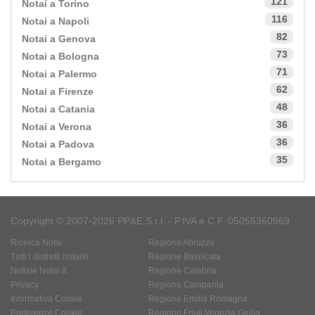
121
Notai a Torino
116
Notai a Napoli
82
Notai a Genova
73
Notai a Bologna
71
Notai a Palermo
62
Notai a Firenze
48
Notai a Catania
36
Notai a Verona
36
Notai a Padova
35
Notai a Bergamo
Copyright © 2007-2026 PP&E S.r.l. - P.IVA e C.F. 05055360969
Ricerca Notai
Regione Abruzzo
Tutti i distretti notarili
Regione Basilicata
Notizie Notai.it
Regione Calabria
Privacy
Regione Campania
Informativa Cookie
Regione Emilia Romagna
Preferenze Cookie
Regione Friuli Venezia Giulia