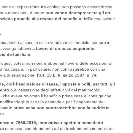
in sede di separazione tra coniugi non possono essere intese
ndita o donazione, dunque
non vanno ricomprese tra gli atti
nziaria procede alla revoca del beneficio
dell’agevolazione
A
pio anche al caso in cui la vendita dell’immobile, sempre in
 avvenga tuttavia
a favore di un terzo acquirente,
iente familiare.
 quest’ipotesi non rientrerebbe nel novero delle eccezioni al
 prima casa e, in particolare, non contrasterebbe con una
teria di separazione,
l’art. 19 L. 6 marzo 1987, n. 74.
, cioè l’esclusione di tasse, imposte e bolli, per tutti gli
imento
o di cessazione degli effetti civili del matrimonio;
 - che aveva revocato il beneficio prima casa al coniuge che
tificandogli la cartella esattoriale per il pagamento del
 fiscale prima casa non contrasterebbe con la suddetta
se.
enza n. 7966/2019, innovativa rispetto a precedenti
anzi espresso, con riferimento ad un trasferimento immobiliare