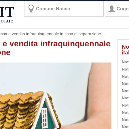
casa e vendita infraquinquennale in caso di separazione
 e vendita infraquinquennale
No
one
it
Not
Not
Not
Not
Not
Not
Not
Not
Not
Not