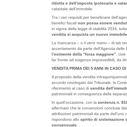
ridotta e dell’imposta ipotecaria e cata
catastale dell’immobile.
Tra i vari requisiti per beneficiare dell’a
benefici fiscali
non possa essere venduta
in vigore della legge di stabilità 2016, tu
vendita si acquista un nuovo immobile 
La mancanza – o il venir meno – di tali req
accertamento da parte dell’Agenzia delle 
l’esimente della “forza maggiore”
, cioè
far fronte ad esigenze imprevedibili, da di
VENDITA PRIMA DEI 5 ANNI IN CASO D
A proposito della vendita infraquinquennale
accordo omologato dal Tribunale, la Corte
riferimento al caso di
vendita dell’immobi
patrimoniali in conseguenza della separaz
In quell’occasione, con la
sentenza n. 81
affermato che le convenzioni concluse dai
attribuzioni patrimoniali da parte dell’uno n
rispondono allo
spirito di sistemazione 
consensuale.