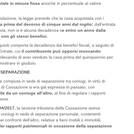
stale in misura fissa
anziché in percentuale al valore
gevolazione, la legge prevede che la casa acquistata con i
 prima del decorso di cinque anni dal rogito;
dall’entrata
ttavia, non vi è alcuna decadenza s
e entro un anno dalla
con gli stessi benefici.
uisiti comporta la decadenza dai benefici fiscali, a seguito di
Entrate, cui
il contribuente può opporsi invocando
 rilevando di aver venduto la casa prima del quinquennio per
mostrare in giudizio.
I SEPARAZIONE
 compiuta in sede di separazione tra coniugi, in virtù di
 di Cassazione si era già espressa in passato, con
le da un coniuge all’altro,
al fine di regolare i rapporti
ione.
04/2017,
la sezione tributaria della Cassazione aveva
 coniugi in sede di separazione personale, contenenti
ei confronti dell’altro, relative a beni mobili o immobili,
dei rapporti patrimoniali in occasione della separazione