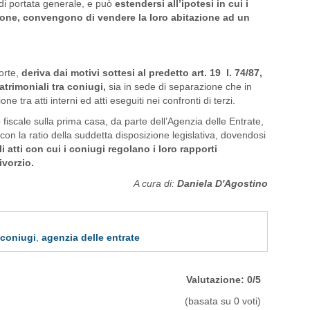
è di portata generale, e può
estendersi all’ipotesi in cui i
ione, convengono di vendere la loro abitazione ad un
orte,
deriva dai motivi sottesi al predetto art. 19 l. 74/87,
atrimoniali tra coniugi,
sia in sede di separazione che in
e tra atti interni ed atti eseguiti nei confronti di terzi.
fiscale sulla prima casa, da parte dell’Agenzia delle Entrate,
 con la ratio della suddetta disposizione legislativa, dovendosi
li atti con cui i coniugi regolano i loro rapporti
ivorzio.
A cura di:
Daniela D'Agostino
 coniugi
,
agenzia delle entrate
Valutazione: 0/5
(basata su 0 voti)