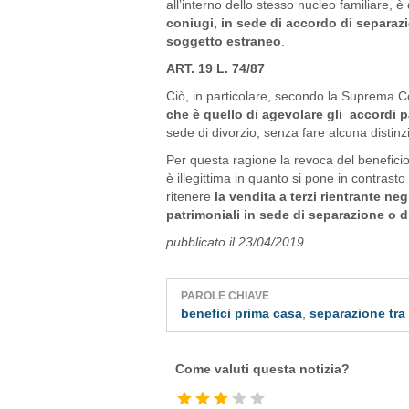
all’interno dello stesso nucleo familiare, 
coniugi, in sede di accordo di separaz
soggetto estraneo
.
ART. 19 L. 74/87
Ciò, in particolare, secondo la Suprema C
che è quello di agevolare gli accordi p
sede di divorzio, senza fare alcuna distinzion
Per questa ragione la revoca del beneficio 
è illegittima in quanto si pone in contrasto
ritenere
la vendita a terzi rientrante neg
patrimoniali in sede di separazione o d
pubblicato il 23/04/2019
PAROLE CHIAVE
benefici prima casa
,
separazione tra
Come valuti questa notizia?