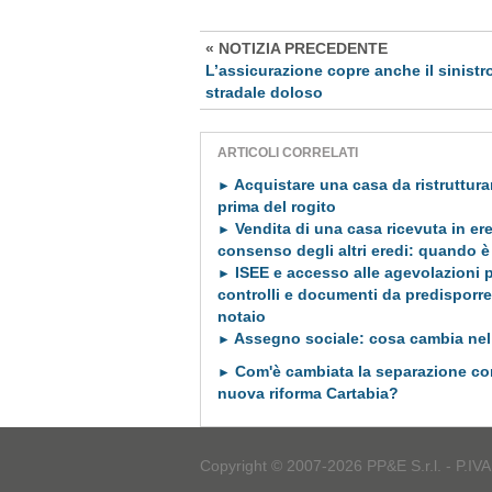
« NOTIZIA PRECEDENTE
L’assicurazione copre anche il sinistr
stradale doloso
ARTICOLI CORRELATI
Acquistare una casa da ristrutturar
►
prima del rogito
Vendita di una casa ricevuta in ere
►
consenso degli altri eredi: quando è
ISEE e accesso alle agevolazioni p
►
controlli e documenti da predisporre
notaio
Assegno sociale: cosa cambia nel
►
Com'è cambiata la separazione co
►
nuova riforma Cartabia?
Copyright © 2007-2026 PP&E S.r.l. - P.IV