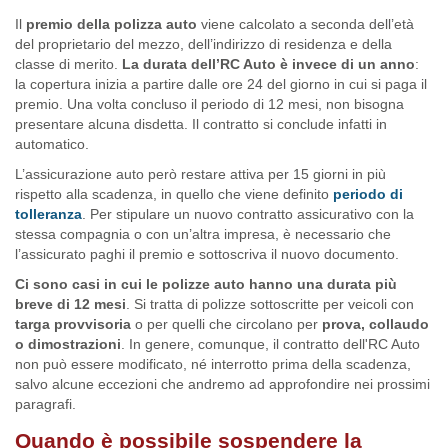
Il
premio della polizza auto
viene calcolato a seconda dell’età
del proprietario del mezzo, dell’indirizzo di residenza e della
classe di merito.
La durata dell’RC Auto è invece di un anno
:
la copertura inizia a partire dalle ore 24 del giorno in cui si paga il
premio. Una volta concluso il periodo di 12 mesi, non bisogna
presentare alcuna disdetta. Il contratto si conclude infatti in
automatico.
L’assicurazione auto però restare attiva per 15 giorni in più
rispetto alla scadenza, in quello che viene definito
periodo di
tolleranza
. Per stipulare un nuovo contratto assicurativo con la
stessa compagnia o con un’altra impresa, è necessario che
l’assicurato paghi il premio e sottoscriva il nuovo documento.
Ci sono casi in cui le polizze auto hanno una durata più
breve di 12 mesi
. Si tratta di polizze sottoscritte per veicoli con
targa provvisoria
o per quelli che circolano per
prova, collaudo
o dimostrazioni
. In genere, comunque, il contratto dell'RC Auto
non può essere modificato, né interrotto prima della scadenza,
salvo alcune eccezioni che andremo ad approfondire nei prossimi
paragrafi.
Quando è possibile sospendere la