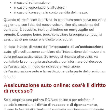
in caso di rottamazione;
in caso di esportazione all’estero;
in caso di consegna in conto vendita del mezzo.
Quando si trasferisce la polizza, la copertura resta attiva ma viene
aggiornata con i dati del nuovo veicolo, fino alla scadenza del
contratto. È possibile, inoltre, chiedere un
conguaglio sul
premio.
È sempre bene, però, consultare la propria compagnia
assicurativa per seguire le giuste procedure.
In caso, invece, di
morte dell’intestatario di un’assicurazione
auto
, gli eredi possono cambiare sia l’intestazione del mezzo che
della polizza assicurativa. Se invece si rinuncia all’eredità, va
contattata la compagnia assicurativa per informare del decesso
dell’assicurato, in modo da richiedere l’estinzione
dell’assicurazione auto e la restituzione della parte del premio non
goduto.
Assicurazione auto online: cos'è il diritto
di recesso?
Se si acquista una polizza RC Auto online o per telefono, è
possibile esercitare il
diritto di recesso
o di ripensamento
,
ovvero la facoltà di sciogliere il contratto anticipatamente rispetto