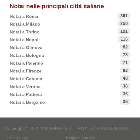
Notai nelle principali città italiane
391
Notai a Roma
250
Notai a Milano
121
Notai a Torino
116
Notai a Napoli
82
Notai a Genova
73
Notai a Bologna
71
Notai a Palermo
62
Notai a Firenze
48
Notai a Catania
36
Notai a Verona
36
Notai a Padova
35
Notai a Bergamo
Copyright © 2007-2026 PP&E S.r.l. - P.IVA e C.F. 05055360969
Ricerca Notai
Regione Abruzzo