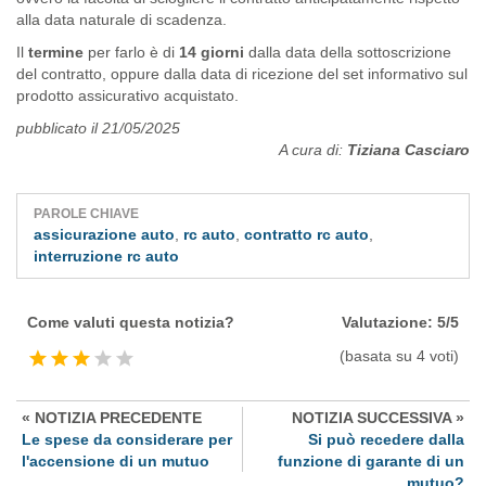
alla data naturale di scadenza.
Il
termine
per farlo è di
14 giorni
dalla data della sottoscrizione
del contratto, oppure dalla data di ricezione del set informativo sul
prodotto assicurativo acquistato.
pubblicato il 21/05/2025
A cura di:
Tiziana Casciaro
PAROLE CHIAVE
assicurazione auto
,
rc auto
,
contratto rc auto
,
interruzione rc auto
Come valuti questa notizia?
Valutazione:
5
/
5
(basata su
4
voti)
« NOTIZIA PRECEDENTE
NOTIZIA SUCCESSIVA »
Le spese da considerare per
Si può recedere dalla
l'accensione di un mutuo
funzione di garante di un
mutuo?