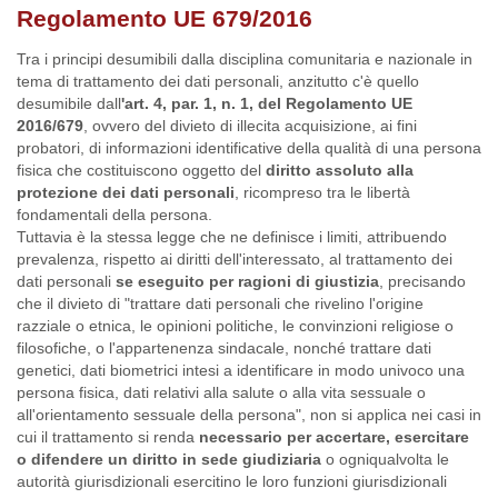
Regolamento UE 679/2016
Tra i principi desumibili dalla disciplina comunitaria e nazionale in
tema di trattamento dei dati personali, anzitutto c'è quello
desumibile dall
'art. 4, par. 1, n. 1, del Regolamento UE
2016/679
, ovvero del divieto di illecita acquisizione, ai fini
probatori, di informazioni identificative della qualità di una persona
fisica che costituiscono oggetto del
diritto assoluto alla
protezione dei dati personali
, ricompreso tra le libertà
fondamentali della persona.
Tuttavia è la stessa legge che ne definisce i limiti, attribuendo
prevalenza, rispetto ai diritti dell'interessato, al trattamento dei
dati personali
se eseguito per ragioni di giustizia
, precisando
che il divieto di "trattare dati personali che rivelino l'origine
razziale o etnica, le opinioni politiche, le convinzioni religiose o
filosofiche, o l'appartenenza sindacale, nonché trattare dati
genetici, dati biometrici intesi a identificare in modo univoco una
persona fisica, dati relativi alla salute o alla vita sessuale o
all'orientamento sessuale della persona", non si applica nei casi in
cui il trattamento si renda
necessario per accertare, esercitare
o difendere un diritto in sede giudiziaria
o ogniqualvolta le
autorità giurisdizionali esercitino le loro funzioni giurisdizionali