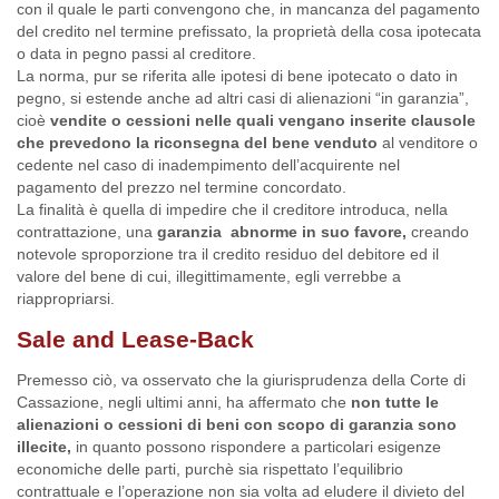
con il quale le parti convengono che, in mancanza del pagamento
del credito nel termine prefissato, la proprietà della cosa ipotecata
o data in pegno passi al creditore.
La norma, pur se riferita alle ipotesi di bene ipotecato o dato in
pegno, si estende anche ad altri casi di alienazioni “in garanzia”,
cioè
vendite o cessioni nelle quali vengano inserite clausole
che prevedono la riconsegna del bene venduto
al venditore o
cedente nel caso di inadempimento dell’acquirente nel
pagamento del prezzo nel termine concordato.
La finalità è quella di impedire che il creditore introduca, nella
contrattazione, una
garanzia abnorme in suo favore,
creando
notevole sproporzione tra il credito residuo del debitore ed il
valore del bene di cui, illegittimamente, egli verrebbe a
riappropriarsi.
Sale and Lease-Back
Premesso ciò, va osservato che la giurisprudenza della Corte di
Cassazione, negli ultimi anni, ha affermato che
non tutte le
alienazioni o cessioni di beni con scopo di garanzia sono
illecite,
in quanto possono rispondere a particolari esigenze
economiche delle parti, purchè sia rispettato l’equilibrio
contrattuale e l’operazione non sia volta ad eludere il divieto del