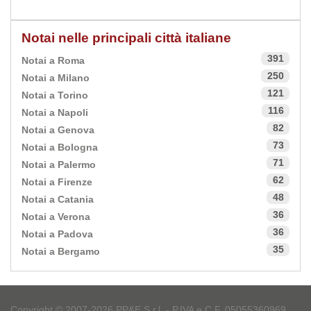
Notai nelle principali città italiane
391
Notai a Roma
250
Notai a Milano
121
Notai a Torino
116
Notai a Napoli
82
Notai a Genova
73
Notai a Bologna
71
Notai a Palermo
62
Notai a Firenze
48
Notai a Catania
36
Notai a Verona
36
Notai a Padova
35
Notai a Bergamo
Copyright © 2007-2026 PP&E S.r.l. - P.IVA e C.F. 05055360969