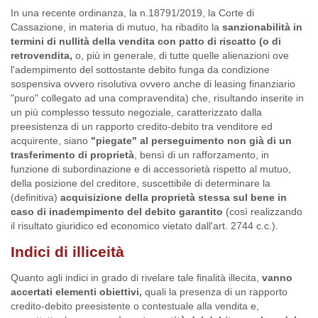
In una recente ordinanza, la n.18791/2019, la Corte di
Cassazione, in materia di mutuo, ha ribadito la
sanzionabilità in
termini di nullità della vendita con patto di riscatto (o di
retrovendita,
o, più in generale, di tutte quelle alienazioni ove
l'adempimento del sottostante debito funga da condizione
sospensiva ovvero risolutiva ovvero anche di leasing finanziario
"puro" collegato ad una compravendita) che, risultando inserite in
un più complesso tessuto negoziale, caratterizzato dalla
preesistenza di un rapporto credito-debito tra venditore ed
acquirente, siano
"piegate" al perseguimento non già di un
trasferimento di proprietà
, bensì di un rafforzamento, in
funzione di subordinazione e di accessorietà rispetto al mutuo,
della posizione del creditore, suscettibile di determinare la
(definitiva)
acquisizione della proprietà stessa sul bene in
caso di inadempimento del debito garantito
(così realizzando
il risultato giuridico ed economico vietato dall'art. 2744 c.c.).
Indici di illiceità
Quanto agli indici in grado di rivelare tale finalità illecita,
vanno
accertati elementi obiettivi,
quali la presenza di un rapporto
credito-debito preesistente o contestuale alla vendita e,