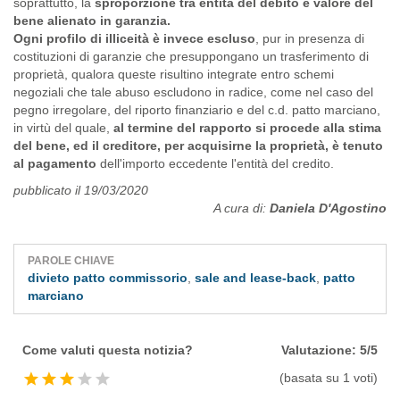
soprattutto, la
sproporzione tra entità del debito e valore del
bene alienato in garanzia.
Ogni profilo di illiceità è invece escluso
, pur in presenza di
costituzioni di garanzie che presuppongano un trasferimento di
proprietà, qualora queste risultino integrate entro schemi
negoziali che tale abuso escludono in radice, come nel caso del
pegno irregolare, del riporto finanziario e del c.d. patto marciano,
in virtù del quale,
al termine del rapporto si procede alla stima
del bene, ed il creditore, per acquisirne la proprietà, è tenuto
al pagamento
dell'importo eccedente l'entità del credito.
pubblicato il 19/03/2020
A cura di:
Daniela D'Agostino
PAROLE CHIAVE
divieto patto commissorio
,
sale and lease-back
,
patto
marciano
Come valuti questa notizia?
Valutazione:
5
/
5
(basata su
1
voti)