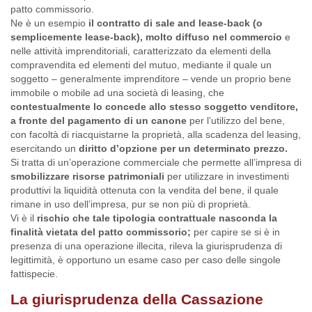
patto commissorio.
Ne è un esempio
il contratto di sale and lease-back (o
semplicemente lease-back), molto diffuso nel commercio
e
nelle attività imprenditoriali, caratterizzato da elementi della
compravendita ed elementi del mutuo, mediante il quale un
soggetto – generalmente imprenditore – vende un proprio bene
immobile o mobile ad una società di leasing, che
contestualmente lo concede allo stesso soggetto venditore,
a fronte del pagamento di un canone
per l’utilizzo del bene,
con facoltà di riacquistarne la proprietà, alla scadenza del leasing,
esercitando un
diritto d’opzione per un determinato prezzo.
Si tratta di un’operazione commerciale che permette all’impresa di
smobilizzare risorse patrimoniali
per utilizzare in investimenti
produttivi la liquidità ottenuta con la vendita del bene, il quale
rimane in uso dell’impresa, pur se non più di proprietà.
Vi è il
rischio che tale tipologia contrattuale nasconda la
finalità vietata del patto commissorio;
per capire se si è in
presenza di una operazione illecita, rileva la giurisprudenza di
legittimità, è opportuno un esame caso per caso delle singole
fattispecie.
La giurisprudenza della Cassazione