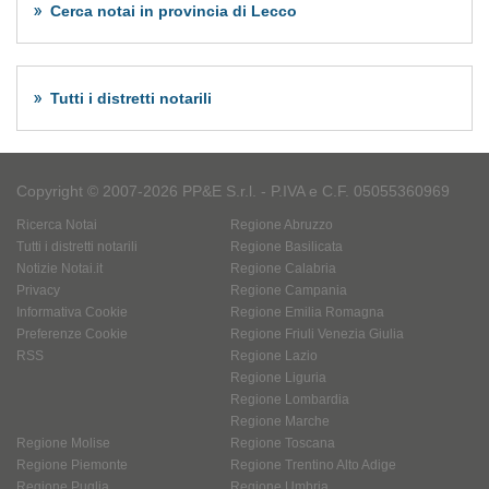
Cerca notai in provincia di Lecco
Tutti i distretti notarili
Copyright © 2007-2026 PP&E S.r.l. - P.IVA e C.F. 05055360969
Ricerca Notai
Regione Abruzzo
Tutti i distretti notarili
Regione Basilicata
Notizie Notai.it
Regione Calabria
Privacy
Regione Campania
Informativa Cookie
Regione Emilia Romagna
Preferenze Cookie
Regione Friuli Venezia Giulia
RSS
Regione Lazio
Regione Liguria
Regione Lombardia
Regione Marche
Regione Molise
Regione Toscana
Regione Piemonte
Regione Trentino Alto Adige
Regione Puglia
Regione Umbria