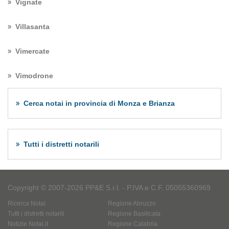
Vignate
Villasanta
Vimercate
Vimodrone
Cerca notai in provincia di Monza e Brianza
Tutti i distretti notarili
Copyright © 2007-2026 PP&E S.r.l. - P.IVA e C.F. 05055360969
Ricerca Notai
Regione Abruzzo
Tutti i distretti notarili
Regione Basilicata
Notizie Notai.it
Regione Calabria