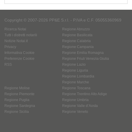
Copyright © 2007-2026 PP&E S.r.l. - P.IVA e C.F. 05055360969
Ricerca Notai
Regione Abruzzo
Tutti i distretti notarili
Regione Basilicata
Notizie Notai.it
Regione Calabria
Privacy
Regione Campania
Informativa Cookie
Regione Emilia Romagna
Preferenze Cookie
Regione Friuli Venezia Giulia
RSS
Regione Lazio
Regione Liguria
Regione Lombardia
Regione Marche
Regione Molise
Regione Toscana
Regione Piemonte
Regione Trentino Alto Adige
Regione Puglia
Regione Umbria
Regione Sardegna
Regione Valle d’Aosta
Regione Sicilia
Regione Veneto