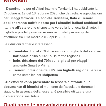
Il Dipartimento per gli Affari Interni e Territoriali ha pubblicato la
Circolare n. 19 del 18 febbraio 2026, che dettaglia le agevolazioni
per i viaggi ferroviari. Le s
ocietà Trenitalia, Italo e Trenord
applicheranno tariffe ridotte per i cittadini italiani residenti in
Italia e all'estero
che si spostano verso la loro località di voto. I
biglietti agevolati possono essere acquistati per viaggi da
effettuare tra il 13 marzo e il 2 aprile 2026.
Le riduzioni tariffarie interessano:
Trenitalia
: fino al
70% di sconto sui biglietti del servizio
nazionale
e fino al 60% sulle tariffe regionali.
Italo
:
riduzione del 70% sui biglietti per viaggi
in
ambiente Smart e Prima.
Trenord
:
riduzione del 60% sui biglietti regionali
e sulla
corsa semplice per
Malpensa
.
Gli elettori
devono presentare la tessera elettorale
e un
documento di identità
al momento dell'acquisto e durante il
viaggio. In assenza della tessera, è possibile utilizzare una
dichiarazione sostitutiva.
Quali sono le agevolazioni per i viaggi di