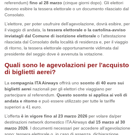
referendum)
fino al 28 marzo
(cinque giorni dopo). Gli elettori
devono esibire la tessera elettorale o un documento rilasciato dal
Consolato.
L’elettore, per poter usufruire dell’agevolazione, dovrà esibire, per
il viaggio di andata, la
tessera elettorale o la cartolina-avviso
inviatagli dal Comune di iscrizione elettorale
o l'attestazione
rilasciata dal Consolato della località di residenza e, per il viaggio
di ritorno, la tessera elettorale opportunamente vidimata dal
presidente del seggio dove è avvenuta la votazione.
Quali sono le agevolazioni per l'acquisto
di biglietti aerei?
La
compagnia ITA Airways
offrirà uno
sconto di 40 euro sui
biglietti aerei
nazionali per gli elettori che viaggiano per
partecipare al referendum.
Questo sconto si applica ai voli di
andata e ritorno
e può essere utilizzato per tutte le tariffe
superiori a 41 euro.
L’offerta
è in vigore fino al 23 marzo 2026
per volare da/per
destinazioni network domestico ITA Airways
dal 15 marzo al 30
marzo 2026
. I documenti necessari per accedere all’agevolazione
sono: tessera elettorale o, in caso di assenza, dichiarazione