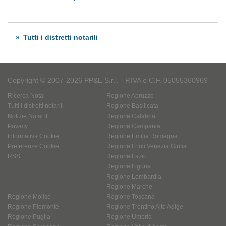
Tutti i distretti notarili
Copyright © 2007-2026 PP&E S.r.l. - P.IVA e C.F. 05055360969
Ricerca Notai
Regione Abruzzo
Tutti i distretti notarili
Regione Basilicata
Notizie Notai.it
Regione Calabria
Privacy
Regione Campania
Informativa Cookie
Regione Emilia Romagna
Preferenze Cookie
Regione Friuli Venezia Giulia
RSS
Regione Lazio
Regione Liguria
Regione Lombardia
Regione Marche
Regione Molise
Regione Toscana
Regione Piemonte
Regione Trentino Alto Adige
Regione Puglia
Regione Umbria